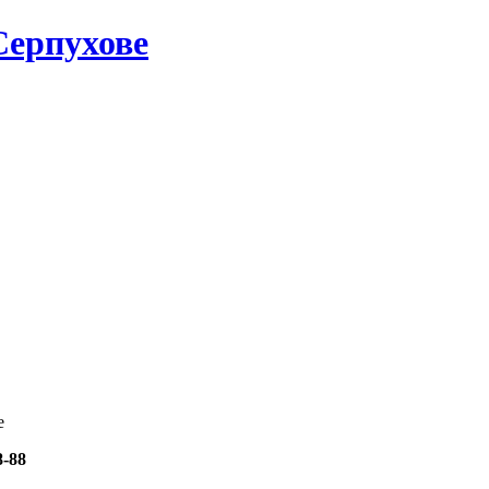
Серпухове
е
8-88