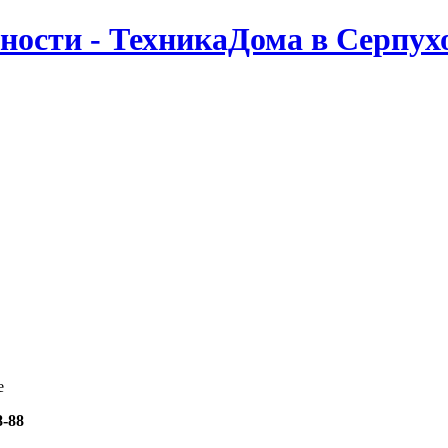
ности - ТехникаДома в Серпух
е
8-88